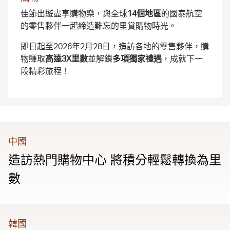
佳節出遊盡享購物樂，與全球
14個地區
的國泰航空
的零售夥伴一起締造難忘的里賞購物時光。
即日起至2026年2月28日，造訪各地的零售夥伴，購
物賺取
高達3X里數
並解鎖
多項獨家禮遇
，成就下一
段精彩旅程！
中國
造訪熱門購物中心 將積分輕鬆轉換為里
數
韓國