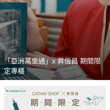
「亞洲萬里通」x 昇恆昌 期間限
定專櫃