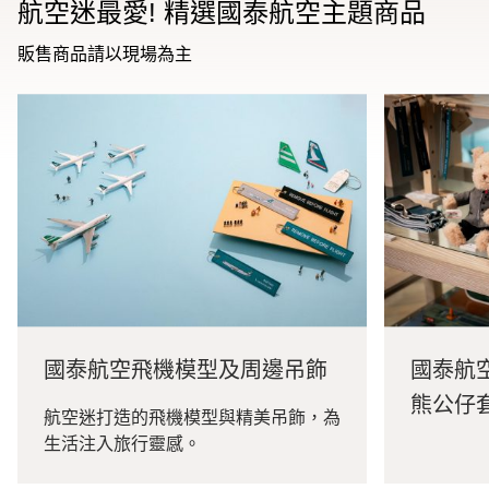
航空迷最愛! 精選國泰航空主題商品
販售商品請以現場為主
國泰航空​飛機模型及周邊吊飾
國泰航
熊公仔
航空迷打造的飛機模型與精美吊飾，為
生活注入旅行靈感。