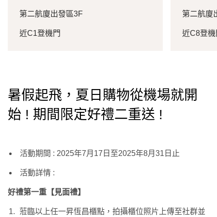
第二航廈出發區3F
第二航廈
近C1登機門
近C8登機
暑假起飛，夏日購物從機場就開
始 ! 期間限定好禮二重送 !
活動期間 : 2025年7月17日至2025年8月31日止
活動詳情 :
好禮第一重【見面禮】
蒞臨以上任一昇恆昌櫃點，拍攝櫃位照片上傳至社群並