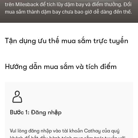
trên Milesback để tích lũy dặm bay và điểm thưởng. Đổi
mua sắm thành dặm bay chưa bao giờ dễ dàng đến thế.
Tận dụng ưu thế mua sắm trực tuyến
Hướng dẫn mua sắm và tích điểm
Bước 1: Đăng nhập
Vui lòng đăng nhập vào tài khoản Cathay của quý