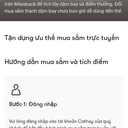
trên Milesback để tích lũy dặm bay và điểm thưởng. Đổi
mua sắm thành dặm bay chưa bao giờ dễ dàng đến thế.
Tận dụng ưu thế mua sắm trực tuyến
Hướng dẫn mua sắm và tích điểm
Bước 1: Đăng nhập
Vui lòng đăng nhập vào tài khoản Cathay của quý