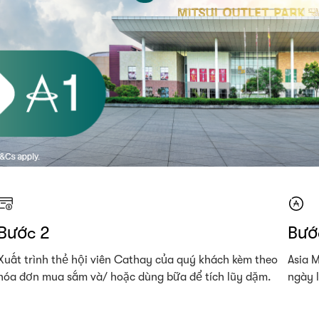
Bước 2
Bướ
Xuất trình thẻ hội viên Cathay của quý khách kèm theo
Asia M
hóa đơn mua sắm và/ hoặc dùng bữa để tích lũy dặm.
ngày 