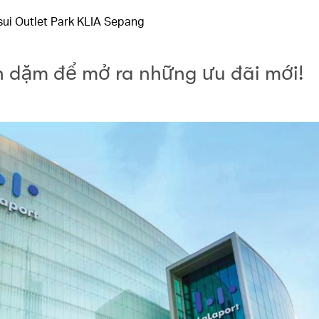
sui Outlet Park KLIA Sepang
ch dặm để mở ra những ưu đãi mới!​