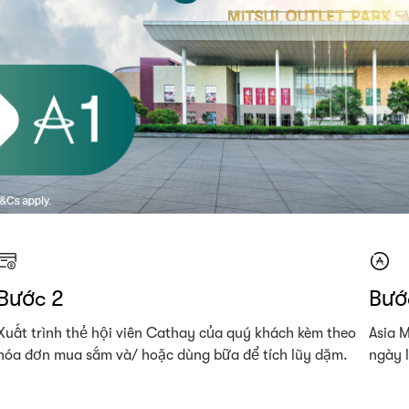
Bước 2
Bướ
Xuất trình thẻ hội viên Cathay của quý khách kèm theo
Asia M
hóa đơn mua sắm và/ hoặc dùng bữa để tích lũy dặm.
ngày 