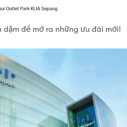
sui Outlet Park KLIA Sepang
ch dặm để mở ra những ưu đãi mới!​