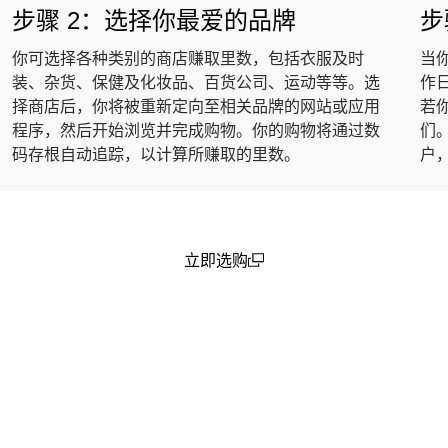
步骤 2：选择你最爱的品牌
步
你可选择各种类别的商店赚取里数，包括衣服及时
当
装、杂货、保健及化妆品、百货公司、运动等等。选
作日
择商店后，你将被重新定向至相关品牌的网站或应用
若你
程序，然后开始浏览并完成购物。你的购物将通过数
们
码存根自动追踪，以计算所赚取的里数。
户
立即选购
(open in a new window)