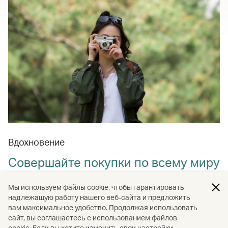
Вдохновение
Совершайте покупки по всему миру
Тщательно подобранные путеводители по покупкам
Мы используем файлы cookie, чтобы гарантировать
для тех, кто нуждается в шопинг-терапии — от
надлежащую работу нашего веб-сайта и предложить
обязательных к посещению рынков по всему миру до
вам максимальное удобство. Продолжая использовать
удивительных технологичных устройств, модных
сайт, вы соглашаетесь с использованием файлов
cookie. Если вы хотите изменить свои настройки