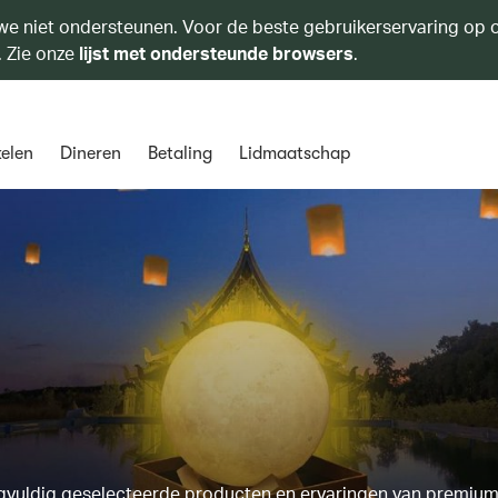
we niet ondersteunen. Voor de beste gebruikerservaring op o
. Zie onze
lijst met ondersteunde browsers
.
elen
Dineren
Betaling
Lidmaatschap
rgvuldig geselecteerde producten en ervaringen van premiu