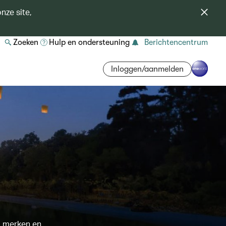
nze site,
Zoeken
Hulp en ondersteuning
Berichtencentrum
Inloggen/aanmelden
m merken en