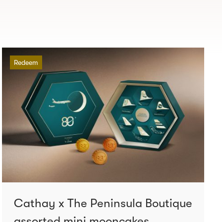
Redeem
Cathay x The Peninsula Boutique
assorted mini mooncakes