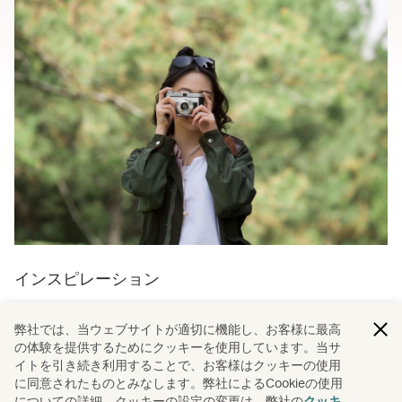
インスピレーション
世界をショッピング
弊社では、当ウェブサイトが適切に機能し、お客様に最高
の体験を提供するためにクッキーを使用しています。当サ
世界中の必見のマーケットから、ハイテク、ファッショ
イトを引き続き利用することで、お客様はクッキーの使用
ン、ホームウェア、体験まで、ショッピングを思う存分楽
に同意されたものとみなします。弊社によるCookieの使用
しみたい方におすすめのショッピングガイドです。
についての詳細、クッキーの設定の変更は、弊社の
クッキ