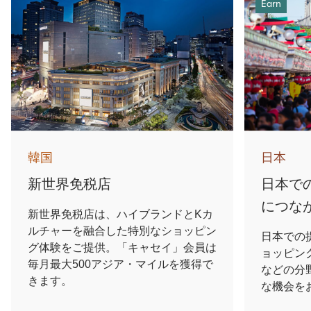
Earn
韓国
日本
新世界免税店
日本で
につな
新世界免税店は、ハイブランドとKカ
ルチャーを融合した特別なショッピン
日本での
グ体験をご提供。「キャセイ」会員は
ョッピン
毎月最大500アジア・マイルを獲得で
などの分
きます。
な機会を