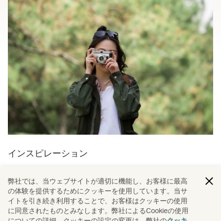
インスピレーション
世界をショッピング
弊社では、当ウェブサイトが適切に機能し、お客様に最高
の体験を提供するためにクッキーを使用しています。当サ
世界中の必見のマーケットから、ハイテク、ファッショ
イトを引き続き利用することで、お客様はクッキーの使用
ン、ホームウェア、体験まで、ショッピングを思う存分楽
に同意されたものとみなします。弊社によるCookieの使用
しみたい方におすすめのショッピングガイドです。
についての詳細、クッキーの設定の変更は、弊社の
クッキ