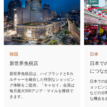
Earn
韓国
日本
新世界免税店
日本で
につな
新世界免税店は、ハイブランドとKカ
ルチャーを融合した特別なショッピン
日本での
グ体験をご提供。「キャセイ」会員は
ョッピン
毎月最大500アジア・マイルを獲得で
などの分
きます。
な機会を