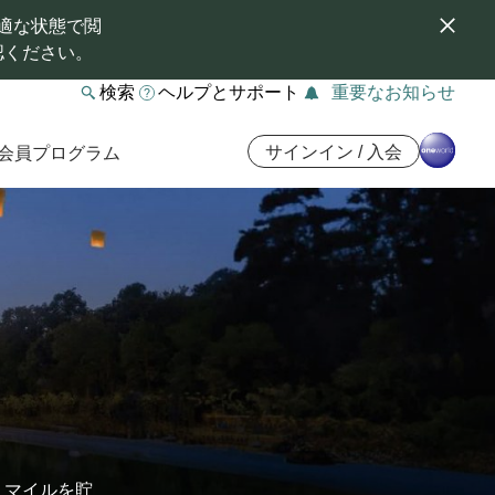
適な状態で閲
認ください。
検索
ヘルプとサポート
重要なお知らせ
サインイン / 入会
会員プログラム
。マイルを貯