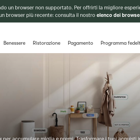
ando un browser non supportato. Per offrirti la migliore esperi
 un browser più recente: consulta il nostro
elenco dei browse
Benessere
Ristorazione
Pagamento
Programma fedel
ck per accumulare miglia e premi. Trasformare i tuoi acquisti 