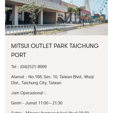
MITSUI OUTLET PARK TAICHUNG
PORT
Tel：(04)2521-8999
Alamat：No.168, Sec. 10, Taiwan Blvd., Wuqi
Dist., Taichung City, Taiwan
Jam Operasional：
Senin - Jumat 11:00～21:30
Sabtu - Minggu (termasuk hari libur) 10:30～