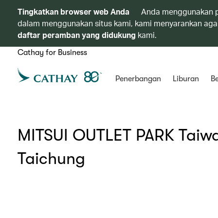
Tingkatkan browser web Anda
Anda menggunakan p
dalam menggunakan situs kami, kami menyarankan agar
daftar peramban yang didukung
kami.
Cathay for Business
Penerbangan
Liburan
Be
MITSUI OUTLET PARK Taiwan
Taichung