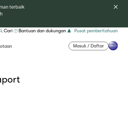
man terbaik
ah
Cari
Bantuan dan dukungan
Pusat pemberitahuan
Masuk / Daftar
otaan
aport